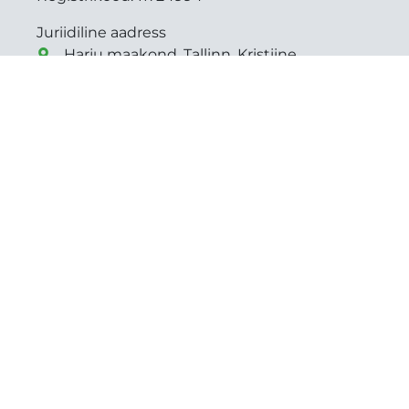
Juriidiline aadress
Harju maakond, Tallinn, Kristiine
linnaosa, Pirni tn 7
everster@everster.ee
+372 5084042 (EST)
+372 56976987 (RUS)
Tarmo Valdre
+372 5084042
tarmo@everster.ee