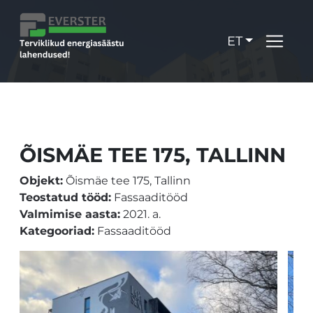
ET
ÕISMÄE TEE 175, TALLINN
Objekt:
Õismäe tee 175, Tallinn
Teostatud tööd:
Fassaaditööd
Valmimise aasta:
2021. a.
Kategooriad:
Fassaaditööd