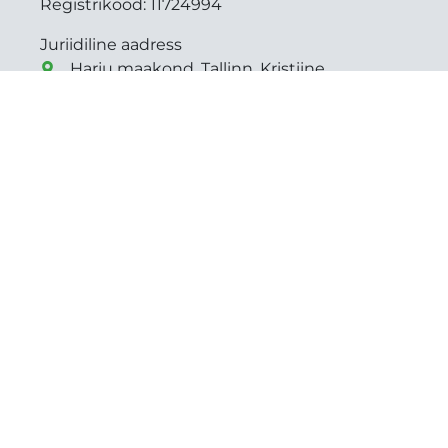
Registrikood:
11724994
Juriidiline aadress
Harju maakond, Tallinn, Kristiine
linnaosa, Pirni tn 7
everster@everster.ee
+372 5084042 (EST)
+372 56976987 (RUS)
Tarmo Valdre
+372 5084042
tarmo@everster.ee